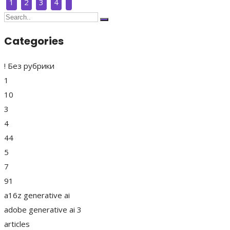
1
2
3
4
Categories
! Без рубрики
1
10
3
4
44
5
7
91
a16z generative ai
adobe generative ai 3
articles