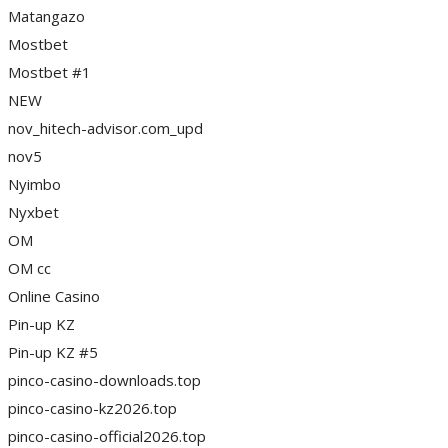
Matangazo
Mostbet
Mostbet #1
NEW
nov_hitech-advisor.com_upd
nov5
Nyimbo
Nyxbet
OM
OM cc
Online Casino
Pin-up KZ
Pin-up KZ #5
pinco-casino-downloads.top
pinco-casino-kz2026.top
pinco-casino-official2026.top