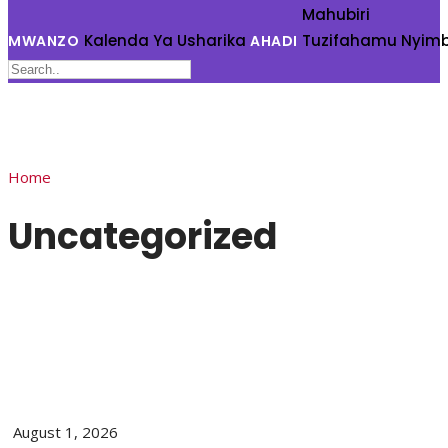
Mahubiri
Kalenda Ya Usharika
Tuzifahamu Nyimb
MWANZO
AHADI
Home
Uncategorized
Uncategorized
August 1, 2026