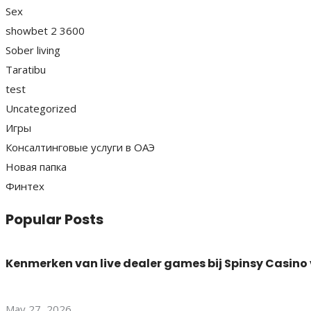
Sex
showbet 2 3600
Sober living
Taratibu
test
Uncategorized
Игры
Консалтинговые услуги в ОАЭ
Новая папка
Финтех
Popular Posts
Kenmerken van live dealer games bij Spinsy Casino 
May 27, 2026