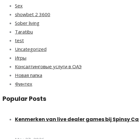
Sex
showbet 2 3600
Sober living
Taratibu
test
Uncategorized
Игры
Консалтинговые услуги в ОАЭ
Новая папка
Финтех
Popular Posts
Kenmerken van live dealer games bij Spinsy Ca