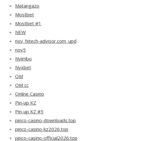
Matangazo
Mostbet
Mostbet #1
NEW
nov_hitech-advisor.com_upd
nov5
Nyimbo
Nyxbet
OM
OM cc
Online Casino
Pin-up KZ
Pin-up KZ #5
pinco-casino-downloads.top
pinco-casino-kz2026.top
pinco-casino-official2026.top