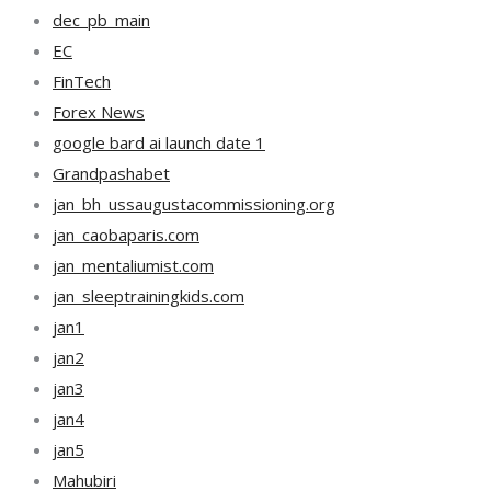
dec_pb_main
EC
FinTech
Forex News
google bard ai launch date 1
Grandpashabet
jan_bh_ussaugustacommissioning.org
jan_caobaparis.com
jan_mentaliumist.com
jan_sleeptrainingkids.com
jan1
jan2
jan3
jan4
jan5
Mahubiri