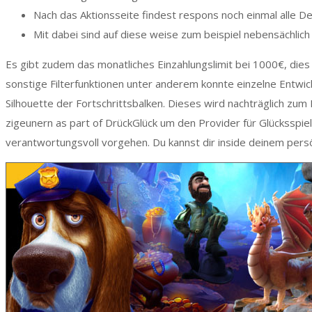
Nach das Aktionsseite findest respons noch einmal alle D
Mit dabei sind auf diese weise zum beispiel nebensächlic
Es gibt zudem das monatliches Einzahlungslimit bei 1000€, dies a
sonstige Filterfunktionen unter anderem konnte einzelne Entwi
Silhouette der Fortschrittsbalken. Dieses wird nachträglich z
zigeunern as part of DrückGlück um den Provider für Glücksspiel
verantwortungsvoll vorgehen. Du kannst dir inside deinem persö