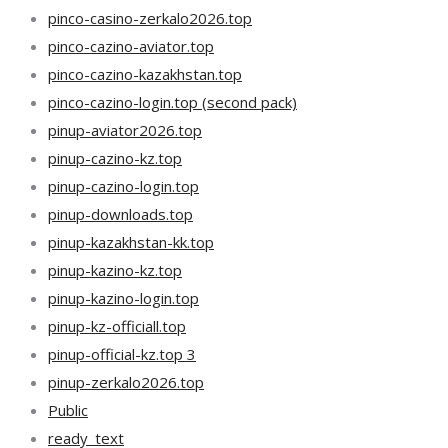
pinco-casino-zerkalo2026.top
pinco-cazino-aviator.top
pinco-cazino-kazakhstan.top
pinco-cazino-login.top (second pack)
pinup-aviator2026.top
pinup-cazino-kz.top
pinup-cazino-login.top
pinup-downloads.top
pinup-kazakhstan-kk.top
pinup-kazino-kz.top
pinup-kazino-login.top
pinup-kz-officiall.top
pinup-official-kz.top 3
pinup-zerkalo2026.top
Public
ready_text