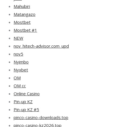
Mahubiri
Matangazo
Mostbet
Mostbet #1
NEW
nov_hitech-advisor.com_upd
nov5
Nyimbo
Nyxbet
OM
OM cc
Online Casino
Pin-up KZ
Pin-up KZ #5
pinco-casino-downloads.top
pinco-casino-kz2026.top