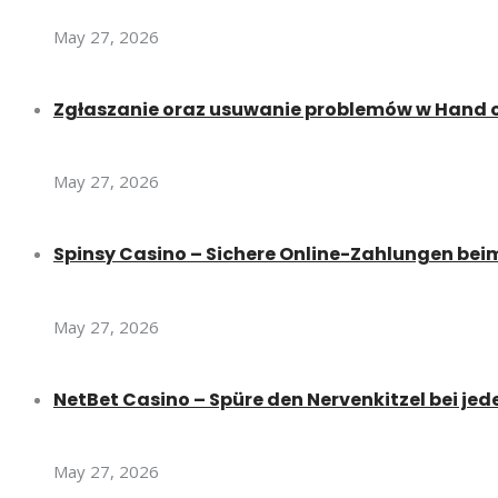
May 27, 2026
Zgłaszanie oraz usuwanie problemów w Hand of
May 27, 2026
Spinsy Casino – Sichere Online-Zahlungen beim
May 27, 2026
NetBet Casino – Spüre den Nervenkitzel bei jed
May 27, 2026