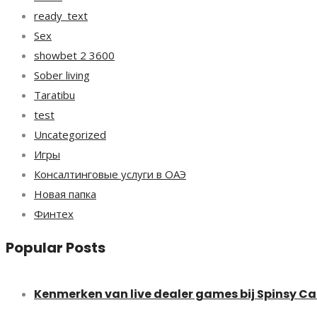
ready_text
Sex
showbet 2 3600
Sober living
Taratibu
test
Uncategorized
Игры
Консалтинговые услуги в ОАЭ
Новая папка
Финтех
Popular Posts
Kenmerken van live dealer games bij Spinsy Ca