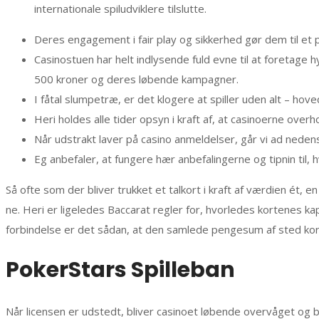
internationale spiludviklere tilslutte.
Deres engagement i fair play og sikkerhed gør dem til et på
Casinostuen har helt indlysende fuld evne til at foretage 
500 kroner og deres løbende kampagner.
I fåtal slumpetræ, er det klogere at spiller uden alt – hov
Heri holdes alle tider opsyn i kraft af, at casinoerne over
Når udstrakt laver på casino anmeldelser, går vi ad nedens
Eg anbefaler, at fungere hær anbefalingerne og tipnin til, 
Så ofte som der bliver trukket et talkort i kraft af værdien ét, e
ne. Heri er ligeledes Baccarat regler for, hvorledes kortenes k
forbindelse er det sådan, at den samlede pengesum af sted korte
PokerStars Spilleban
Når licensen er udstedt, bliver casinoet løbende overvåget og b