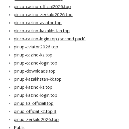
pinco-casino-official2026.top
pinco-casino-zerkalo2026.top
pinco-cazino-aviator.top
pinco-cazino-kazakhstan.top
pinco-cazino-login.top (second pack)
pinup-aviator2026.top
pinup-cazino-kz.top
pinup-cazino-login.top
pinup-downloads.top
pinup-kazakhstan-kk.top
pinup-kazino-kz.top
pinup-kazino-login.top
pinup-kz-officiall.top
pinup-official-kz.top 3
pinup-zerkalo2026.top
Public