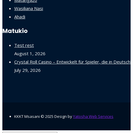
Matangazo
Wasiliana Nasi
Ahadi
Matukio
Test rest
August 1, 2026
Crystal Roll Casino – Entwickelt für Spieler, die in Deutsc
July 29, 2026
KKKT Msasani © 2025 Design by
Yatosha Web Services