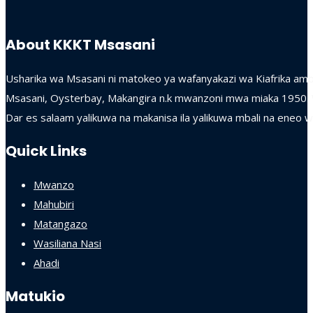
About KKKT Msasani
Usharika wa Msasani ni matokeo ya wafanyakazi wa Kiafrika am
Msasani, Oysterbay, Makangira n.k mwanzoni mwa miaka 1950.
Dar es salaam yalikuwa na makanisa ila yalikuwa mbali na eneo wa
Quick Links
Mwanzo
Mahubiri
Matangazo
Wasiliana Nasi
Ahadi
Matukio