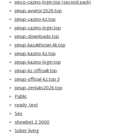
pinco-cazino-login.top (second pack)
pinup-aviator2026.top
pinup-cazino-kz.top
pinup-cazino-login.top
pinup-downloads.top
pinup-kazakhstan-kk.top
pinup-kazino-kz.top
pinup-kazino-login.top
pinup-kz-officiall.top
pinup-official-kz.top 3
pinup-zerkalo2026.top
Public
ready_text
Sex
showbet 2 3600
Sober living