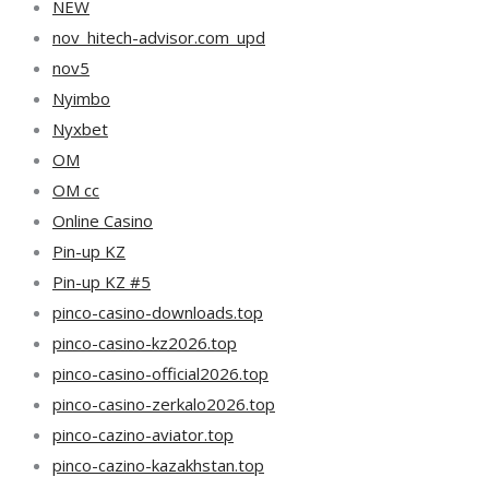
NEW
nov_hitech-advisor.com_upd
nov5
Nyimbo
Nyxbet
OM
OM cc
Online Casino
Pin-up KZ
Pin-up KZ #5
pinco-casino-downloads.top
pinco-casino-kz2026.top
pinco-casino-official2026.top
pinco-casino-zerkalo2026.top
pinco-cazino-aviator.top
pinco-cazino-kazakhstan.top