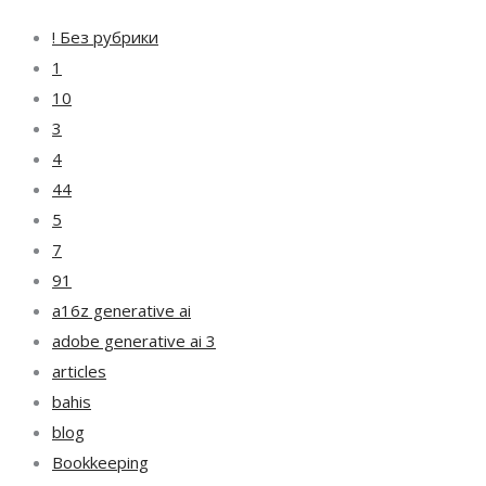
! Без рубрики
1
10
3
4
44
5
7
91
a16z generative ai
adobe generative ai 3
articles
bahis
blog
Bookkeeping