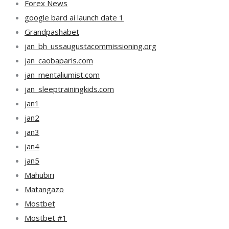
Forex News
google bard ai launch date 1
Grandpashabet
jan_bh_ussaugustacommissioning.org
jan_caobaparis.com
jan_mentaliumist.com
jan_sleeptrainingkids.com
jan1
jan2
jan3
jan4
jan5
Mahubiri
Matangazo
Mostbet
Mostbet #1