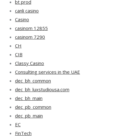
bt prod
canli casino
Casino
casinom 12855
casinom 7290
CH
CIB
Classy Casino
Consulting services in the UAE
dec_bh_common
dec_bh_luxstudiousa.com
dec_bh_main
dec_pb_common
dec_pb_main
EC
FinTech