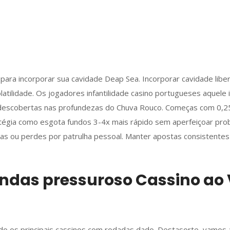
ara incorporar sua cavidade Deap Sea. Incorporar cavidade libe
latilidade. Os jogadores infantilidade casino portugueses aquel
er descobertas nas profundezas do Chuva Rouco.
Começas com 0,25
gia como esgota fundos 3-4x mais rápido sem aperfeiçoar prob
s ou perdes por patrulha pessoal. Manter apostas consistentes 
ndas pressuroso Cassino ao V
o os principais cassinos com rodadas dado. Destasorte, vamos a