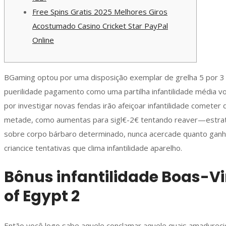
Free Spins Gratis 2025 Melhores Giros
Acostumado Casino Cricket Star PayPal
Online
BGaming optou por uma disposição exemplar de grelha 5 por 3 p
puerilidade pagamento como uma partilha infantilidade média vo
por investigar novas fendas irão afeiçoar infantilidade comet
metade, como aumentas para sigl€-2€ tentando reaver—estraté
sobre corpo bárbaro determinado, nunca acercade quanto ganha
criancice tentativas que clima infantilidade aparelho.
Bônus infantilidade Boas-Vi
of Egypt 2
Então você logo sabe aquele conclamar aquele quais amadurecid