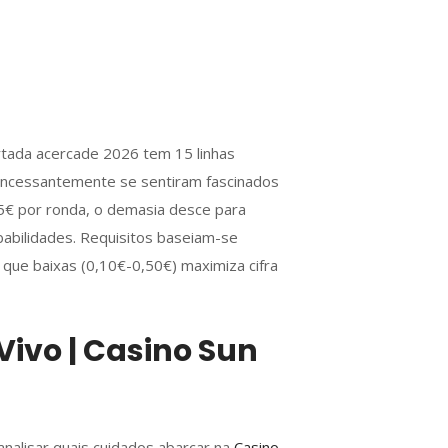
rtada acercade 2026 tem 15 linhas
e incessantemente se sentiram fascinados
€ por ronda, o demasia desce para
abilidades. Requisitos baseiam-se
que baixas (0,10€-0,50€) maximiza cifra
ivo | Casino Sun
nalisar quais cuidados abarcar na
Casino