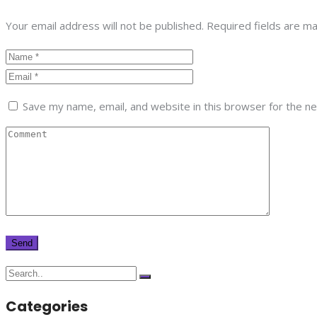
Your email address will not be published. Required fields are m
Save my name, email, and website in this browser for the n
Categories