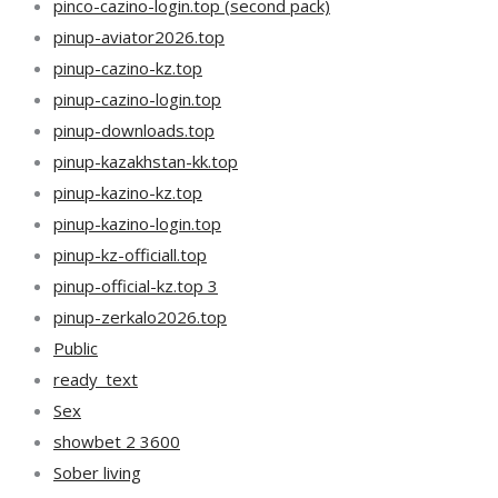
pinco-cazino-login.top (second pack)
pinup-aviator2026.top
pinup-cazino-kz.top
pinup-cazino-login.top
pinup-downloads.top
pinup-kazakhstan-kk.top
pinup-kazino-kz.top
pinup-kazino-login.top
pinup-kz-officiall.top
pinup-official-kz.top 3
pinup-zerkalo2026.top
Public
ready_text
Sex
showbet 2 3600
Sober living