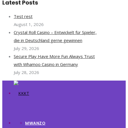
Latest Posts
Test rest
August 1, 2026
Crystal Roll Casino – Entwickelt für Spieler,
die in Deutschland gerne gewinnen
July 29, 2026
Secure Play Have More Fun Always Trust
with Whamoo Casino in Germany
July 28, 2026
MWANZO