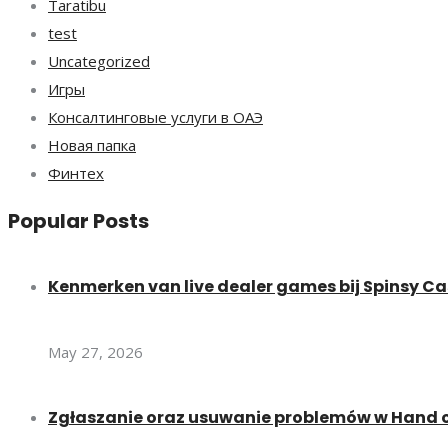
Taratibu
test
Uncategorized
Игры
Консалтинговые услуги в ОАЭ
Новая папка
Финтех
Popular Posts
Kenmerken van live dealer games bij Spinsy Ca
May 27, 2026
Zgłaszanie oraz usuwanie problemów w Hand of