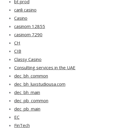
bt prod
canli casino
Casino
casinom 12855
casinom 7290
CH
CIB
Classy Casino
Consulting services in the UAE
dec_bh_common
dec_bh_luxstudiousa.com
dec_bh_main
dec_pb_common
dec_pb_main
EC
FinTech