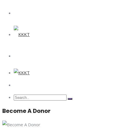
Become A Donor