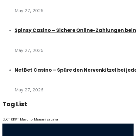
May 27, 2026
Spinsy Casino – Sichere Online-Zahlungen beim
May 27, 2026
NetBet Casino – Spüre den Nervenkitzel bei jed
May 27, 2026
Tag List
ELCT
KKKT
Mavuno
Msasani
sadaka